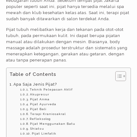
kebugaran tubuh Anda. Sebelum tempat pijat Jakarta
populer seperti saat ini, pijat hanya tersedia melalui spa
mewah dan klub kesehatan kelas atas. Saat ini, terapi pijat
sudah banyak ditawarkan di salon terdekat Anda.
Pijat tubuh melibatkan kerja dan tekanan pada otot-otot
tubuh, pada permukaan kulit. Ini dapat berupa pijatan
manual atau dilakukan dengan mesin. Biasanya, body
massage adalah prosedur terstruktur dan sistematis yang
menerapkan ketegangan, gerakan atau getaran, dengan
atau tanpa penerapan panas.
Table of Contents
Apa Saja Jenis Pijat?
Teknik Pelepasan Aktif
Akupresur
Pijat Anma
Pijat Ayurveda
Pijat Bali
Terapi Kraniosakral
Refleksolog
Pijat Menggunakan Batu
Shiatsu
Pijat Limfatik